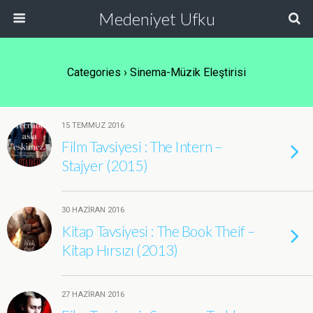
Medeniyet Ufku
Categories ›
Sinema-Müzik Eleştirisi
15 TEMMUZ 2016
Film Tavsiyesi : The Intern –
Stajyer (2015)
30 HAZIRAN 2016
Kitap Tavsiyesi : The Book Theif –
Kitap Hırsızı (2013)
27 HAZIRAN 2016